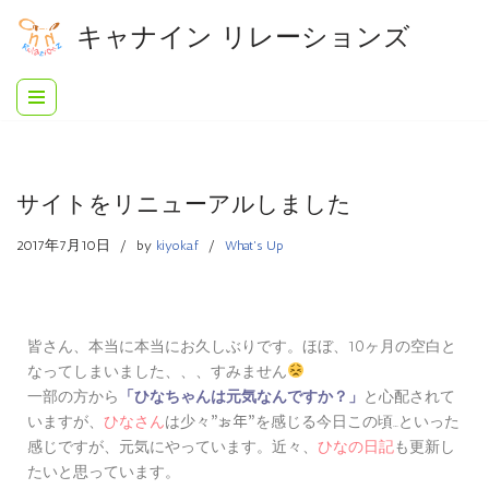
キャナイン リレーションズ
コ
ン
テ
ン
ツ
へ
サイトをリニューアルしました
ス
キ
2017年7月10日
by
kiyoka.f
What's Up
ッ
プ
皆さん、本当に本当にお久しぶりです。ほぼ、10ヶ月の空白と
なってしまいました、、、すみません
一部の方から
と心配されて
「ひなちゃんは元気なんですか？」
いますが、
ひなさん
は少々
を感じる今日この頃…といった
”お年”
感じですが、元気にやっています。近々、
ひなの日記
も更新し
たいと思っています。