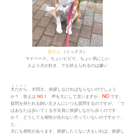
凪さん
（ミックス）
マイペース、ちょいビビり、ちょい気にしい
人より犬が好き、でも吠えられるのは嫌い
●
●
●
●
犬
だ
か
ら
、犬同士,、挨拶しなければならないのでしょう
NO
か？ 答えは
NO！
声を大にして言いますが、
です。
疑問を持たれる飼い主さんにいつも質問するのですが、
「で
はあなたは歩いてくる方全員に挨拶しながら歩くのです
か？ どうしても相性が合わない方っていないのですか？」
と。
犬にも相性があります。挨拶したくない犬もいれば、挨拶し