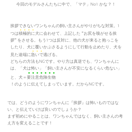
No1
今回のモデルさんたちに中で、「マテ」
かな？！
挨拶できないワンちゃんの飼い主さんがやりがちな対策。1
●
●
●
●
つは
積
極
的
に
犬に会わせて、上記した
お尻を嗅がせる挨
“
拶
をさせる。もう1つは反対に、他の犬が来ると抱っこを
”
したり、犬に覆いかぶさるようにして行動を止めたり、犬を
●
●
●
見た途端に
急
い
で
逃げる。
どちらの方法もNGです。やり方は真逆でも、ワンちゃんに
は、「犬は怖い」「飼い主さんが不安になるくらい危ない」
●
●
●
●
●
●
●
と、犬＝
要
注
意
危
険
生
物
！のように伝えてしまっています。だからNGです。
では、どうのようにワンちゃんに『挨拶』は怖いものではな
い、と伝えていけば良いのでしょうか？
まず初めにやることは、ワンちゃんではなく、飼い主さんの考
え方を変えることです！