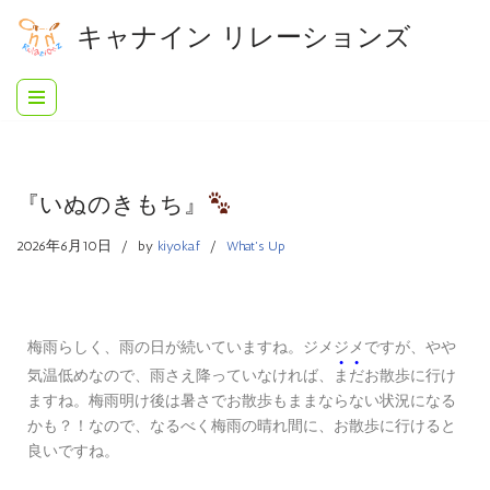
キャナイン リレーションズ
コ
ン
テ
ン
ツ
へ
『いぬのきもち』
ス
キ
2026年6月10日
by
kiyoka.f
What's Up
ッ
プ
梅雨らしく、雨の日が続いていますね。ジメジメですが、やや
●
●
気温低めなので、雨さえ降っていなければ、
ま
だ
お散歩に行け
ますね。梅雨明け後は暑さでお散歩もままならない状況になる
かも？！なので、なるべく梅雨の晴れ間に、お散歩に行けると
良いですね。