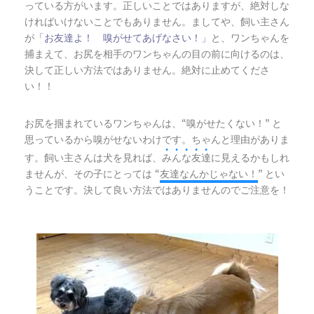
っている方がいます。正しいことではありますが、絶対しな
ければいけないことでもありません。ましてや、飼い主さん
が
と、ワンちゃんを
「お友達よ！ 嗅がせてあげなさい！」
捕まえて、お尻を相手のワンちゃんの目の前に向けるのは、
決して正しい方法ではありません。絶対に止めてくださ
い！！
お尻を掴まれているワンちゃんは、
嗅がせたくない！
と
“
”
思っているから嗅がせないわけです。ちゃんと理由がありま
●
●
●
●
●
す。飼い主さんは犬を見れば、
み
ん
な
友
達
に見えるかもしれ
ませんが、その子にとっては
友達なんかじゃない！
とい
“
”
うことです。決して良い方法ではありませんのでご注意を！