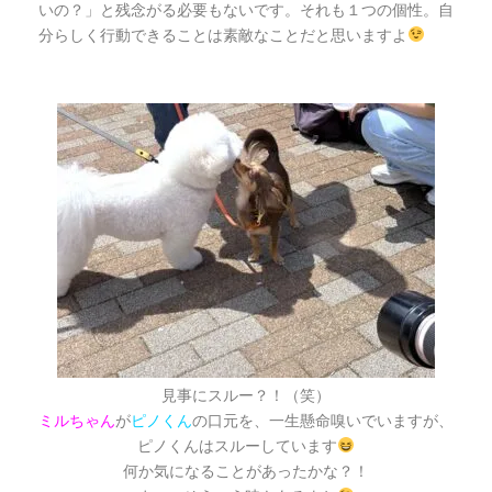
と残念がる必要もないです。それも１つの個性。自
いの？」
分らしく行動できることは素敵なことだと思いますよ
見事にスルー？！（笑）
ミルちゃん
が
ピノくん
の口元を、
一生懸命
嗅いでいますが、
ピノくんはスルーしています
何か気になることがあったかな？！