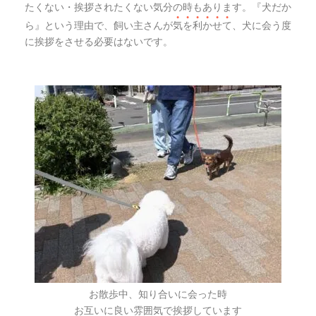
たくない・挨拶されたくない気分の時もあります。『犬だか
●
●
●
●
●
●
ら』という理由で、飼い主さんが
気
を
利
か
せ
て
、犬に会う度
に挨拶をさせる必要はないです。
お散歩中、知り合いに会った時
お互いに良い雰囲気で挨拶しています