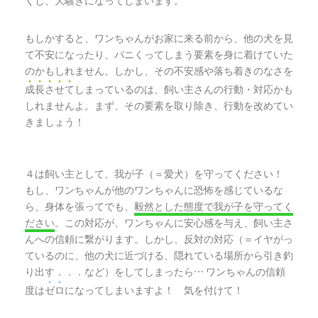
くし、大騒ぎになってしまいます。
もしかすると、ワンちゃんがお家に来る前から、他の犬を見
て不安になったり、パニくってしまう要素を身に着けていた
のかもしれません。しかし、その不安感や落ち着きのなさを
●
●
●
●
●
成
長
さ
せ
て
しまっているのは、飼い主さんの行動・対応かも
しれませんよ。まず、その要素を取り除き、行動を改めてい
きましょう！
４は飼い主として、我が子（＝愛犬）を守ってください！
もし、ワンちゃんが他のワンちゃんに恐怖を感じているな
ら、身体を張ってでも、
毅然とした態度で我が子を守ってく
ださい
。この対応が、ワンちゃんに安心感を与え、飼い主さ
んへの信頼に繋がります。しかし、反対の対応（＝イヤがっ
ているのに、他の犬に近づける、隠れている場所から引き釣
り出す．．．など）をしてしまったら
ワンちゃんの信頼
…
●
●
度は
ゼ
ロ
になってしまいますよ！ 気を付けて！