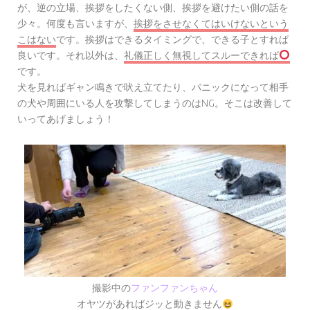
が、逆の立場、挨拶をしたくない側、挨拶を避けたい側の話を
少々。何度も言いますが、
挨拶をさせなくてはいけないという
こはない
です。挨拶はできるタイミングで、できる子とすれば
良いです。それ以外は、
礼儀正しく無視してスルーできれば
です。
犬を見ればギャン鳴きで吠え立てたり、パニックになって相手
の犬や周囲にいる人を攻撃してしまうのはNG。そこは改善して
いってあげましょう！
撮影中の
ファンファンちゃん
オヤツがあればジッと動きません