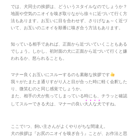
では、犬同士の挨拶は、どういうスタイルなのでしょうか？
地面や空気のニオイを嗅ぎ取りながら徐々に近づいて行く方
法もあります。お互いに目を合わせず、さりげなぁ～く近づ
いて、お互いのニオイを順番に嗅ぎ合う方法もあります。
知っている相手であれば、正面から近づいていくこともある
でしょう。しかし、初対面の犬に正面から近づいて行くと嫌
われるか、怒られることも。
マナー良くお互いにスルーするのも素敵な挨拶です
我々がたまたま通りすがり人と目が合った時に軽く会釈した
り、微笑むのと同じ感覚でしょうか。
また、相手の犬が焦ってしまっている時にも、チラッと確認
●
●
●
●
してスルーできる犬は、マナーの良い
大
人
な
犬
ですね。
ここで1つ、飼い主さんがよくやりがちな間違え。
犬の挨拶は『お尻のニオイを嗅ぎ合う』ことが、お作法と思