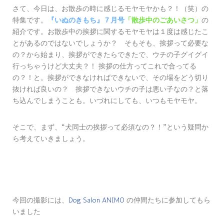
さて、今日は、お散歩の時に感じるモヤモヤかも？！（笑）の
特集です。
『いぬのきもち』７月号
「散歩中のごあいさつ」
の
紹介です。お散歩中の挨拶に関するモヤモヤは１度は感じたこ
とがあるのではないでしょうか？ そもそも、挨拶って必要な
の？から始まり、挨拶ができたらできたで、ウチの子グイグイ
行っちゃうけど大丈夫？！ 挨拶の仕方ってこれで合ってる
の？！と。挨拶ができなければできないで、その場をどう切り
抜ければ良いの？ 挨拶できないウチの子は悪い子なの？と落
ち込んでしまうことも。いづれにしても、いつもモヤモヤ。
そこで、まず、
犬同士の挨拶って必須なの？！
という疑問か
“
”
ら考えていきましょう。
、
Dog Salon ANIMO
今回の撮影には
の仲間たちに参加してもら
いました