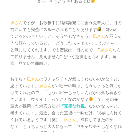
まっ、そういう時もあるよね
凪さん
ですが、お散歩中に結構頻繁にに会う先輩犬に、目の
前にいても完璧にスルーされることがあります
嫌われ
ているのか？というと、そうでもなさそう。
凪さん
が不安そ
うな顔をしていると、
「どうしたぁ～ だいじょうぶぅ～」
と気にしてくれます。でも普段は、目の前で、
凪さん
なん
“
て知りません、見えません
という態度をとられます。毎
”
回、見ていて面白い。
おそらく
凪さん
のワチャワチャが気にくわないのかな？と、
思っています。
凪さん
がパピーの時は、もうちょっと気にか
けてくれたので。
「もうパピーじゃないんだから落ち着きな
ってことなのかな？
で、その先
さいよ！ ウザイ！」
輩犬が採用した対応方法が
『完璧な無視』
なのかなぁ～と、
考えています。最近、会った直後の一瞬だけ、視界に入れて
くれているようです（笑）
凪さん
、成長してきたのか
な？ もうちょっと大人になって、ワチャワチャしなくなれ