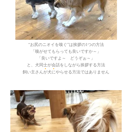
“お尻のニオイを嗅ぐ”は挨拶の1つの方法
「嗅がせてもらっても良いですか～」
「良いですよ～ どうぞぉ～」
と、
犬同士が
会話をしながら挨拶する方法
●
●
飼い主さん
が
犬
に
やらせる方法ではありません