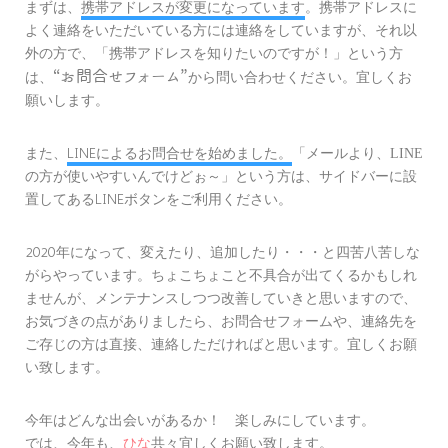
まずは、
携帯アドレスが変更になっています
。携帯アドレスに
よく連絡をいただいている方には連絡をしていますが、それ以
外の方で、
という方
「携帯アドレスを知りたいのですが！」
“お問合せフォーム”
は、
から問い合わせください。宜しくお
願いします。
また、
LINEによるお問合せを始めました。
「メールより、LINE
という方は、サイドバーに設
の方が使いやすいんでけどぉ～」
置してあるLINEボタンをご利用ください。
2020年になって、変えたり、追加したり・・・と四苦八苦しな
がらやっています。ちょこちょこと不具合が出てくるかもしれ
ませんが、メンテナンスしつつ改善していきと思いますので、
お気づきの点がありましたら、お問合せフォームや、連絡先を
ご存じの方は直接、連絡しただければと思います。宜しくお願
い致します。
今年はどんな出会いがあるか！ 楽しみにしています。
では、今年も、
ひな
共々宜しくお願い致します。