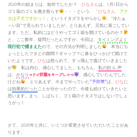
2020年の始まりは、如何でしたか？
ひなさん
は、1月1日から
ゴミ箱のゴミを撒き散らす
・・・という、
『
ひなさん
、アナ
という
をやらかし
タは子犬ですかっ！』
イタズラ
、“冷たぁ
で見られていましたが、とりあえず、元気に過ごしてい
～い目”
ます。ただ、私的にはどうやってゴミ箱を開けているのか？
と、ここ数年、疑問だったんですが、今回は、
タイミングよく
現行犯で捕まえた
ので、その方法が判明しました
本当にち
ょっとしたフタとの隙間？ギャップ？に鼻をひっかけて開けて
いたようです。
ひな
は怒られて、すっ飛んで逃げていきました
が
私は内心、感心してました。もちろん、
私の顔 & 声
は、
かなり
、感心していたんでした
コワイ状態をキープしつつ
けどね
とりあえず、今までやっていた
は、
ひな
に
“予防策”
は
効果的だった
ことが分かったので、今後も続けていきたいと
思います。まっ、しばらく、ゴミ箱の
はしないでしょ
イタズラ
うがっ！
さて、2020年と共に、いくつか変更させていただいたことがあ
ります。