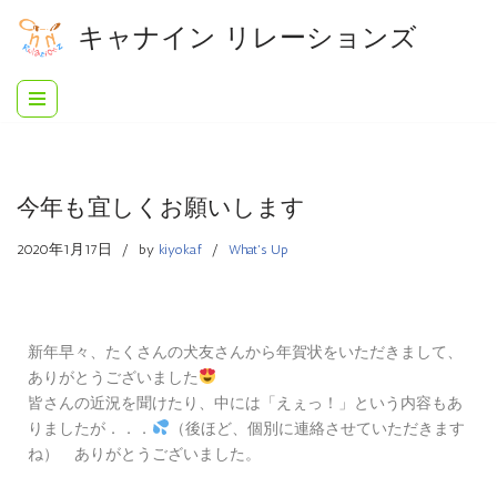
キャナイン リレーションズ
コ
ン
テ
ン
ツ
へ
今年も宜しくお願いします
ス
キ
2020年1月17日
by
kiyoka.f
What's Up
ッ
プ
新年早々、たくさんの犬友さんから年賀状をいただきまして、
ありがとうございました
皆さんの近況を聞けたり、中には
という内容もあ
「えぇっ！」
りましたが．．．
（後ほど、個別に連絡させていただきます
ね） ありがとうございました。