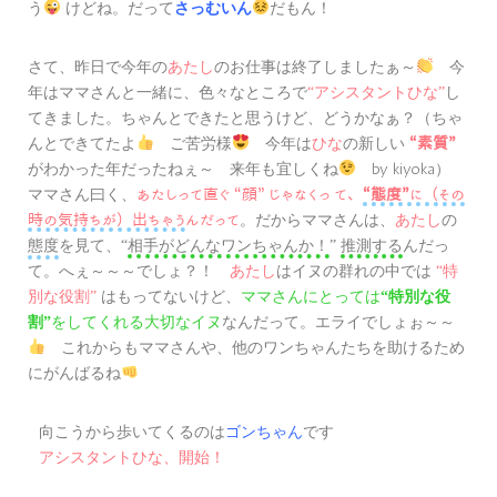
けどね。だって
だもん！
う
さっむいん
さて、昨日で今年の
あたし
のお仕事は終了しましたぁ～
今
年はママさんと一緒に、色々なところで
し
“アシスタントひな”
てきました。ちゃんとできたと思うけど、どうかなぁ？（ちゃ
んとできてたよ
ご苦労様
今年は
ひな
の新しい
“素質”
がわかった年だったねぇ～ 来年も宜しくね
by kiyoka）
ママさん曰く、
あたしって直ぐ “顔” じゃなくっ て、
“態度”
に（その
。だからママさんは、
あたし
の
時の気持ちが）出ちゃう
んだって
態度
を見て、
“
相手がどんなワンちゃんか！
”
推測する
んだっ
。へぇ～～～でしょ？！
あたし
はイヌの群れの中では
特
て
“
別な役割
はもってないけど、
ママさんにとっては
”
“特別な役
をしてくれる大切なイヌ
なんだって。エライでしょぉ～～
割”
これからもママさんや、他のワンちゃんたちを助けるため
にがんばるね
向こうから歩いてくるのは
ゴンちゃん
です
アシスタントひな、開始！