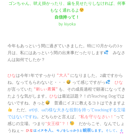
ゴンちゃん、吠え掛かったり、歯を見せたりしなければ、何事
もなく通れるよ
自信持って！
by kiyoka
今年もあっという間に過ぎていきました。特に10月からの3ヶ
月は、私にはあっという間の出来事だったりします
みなさ
んは如何でしたか？
ひな
は今年1年ですっかり
になりました。2歳ですから
“大人”
ね。なってもらわないと・・・
って感じですがっ
ひな
が言っていた
も、その成長過程で顕著になってき
“新しい素質”
たような気がします。
ひな
は最近話題？！のTeaching Dogでは
ないですね、きっと
普通にイヌに教えるコトはできますよ
ただ、
αやβ、ωの様な大きな役割を持ってteachingする立場
。どちらかと言えば、
って
ではないですね
“私を守りなさい！”
感じの立場。つまり
だからこそ、なんでしょ
“女王様”？！
うねぇ～
ひな
はイヌや人、モノをしっかりと観察します
。そして、
そ