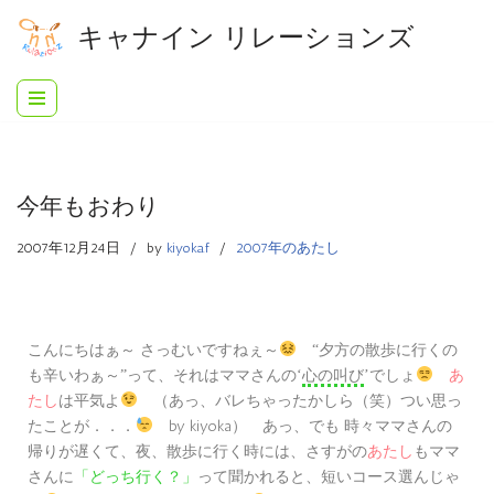
キャナイン リレーションズ
コ
ン
テ
ン
ツ
へ
今年もおわり
ス
キ
2007年12月24日
by
kiyoka.f
2007年のあたし
ッ
プ
こんにちはぁ～ さっむいですねぇ～
“夕方の散歩に行くの
って、それはママさんの
でしょ
あ
も辛いわぁ～”
‘
心の叫び
’
たし
は平気よ
（あっ、バレちゃったかしら（笑）つい思っ
たことが．．．
by kiyoka） あっ、でも 時々ママさんの
帰りが遅くて、夜、散歩に行く時には、さすがの
あたし
もママ
さんに
って聞かれると、
「どっち行く？」
短いコース選んじゃ