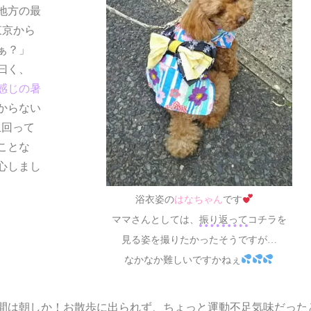
地方の最
東京から
ぁ？」
曰く、
感じの暑
からない
上回って
ことな
心しまし
浴衣姿の
はなちゃん
です
ママさんとしては、
振り返って
コチラを
見る姿を撮りたかったそうですが…
なかなか難しいですかねぇ
間は
朝しか
！お散歩に出られず、ちょっと運動不足気味だった