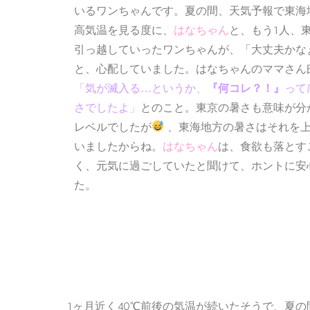
いるワンちゃんです。夏の間、天気予報で東海
高気温を見る度に、
はなちゃん
と、もう1人、
引っ越していったワンちゃんが、
「大丈夫かな
と、心配していました。はなちゃんのママさん
「気が滅入る…というか、
『何コレ？！』
って
とのこと。東京の暑さも意味が分
さでしたよ」
レベルでしたが
、東海地方の暑さはそれを
いましたからね。
はなちゃん
は、食欲も落とす
く、元気に過ごしていたと聞けて、ホントに安
た。
1ヶ月近く40℃前後の気温が続いたそうで、夏の