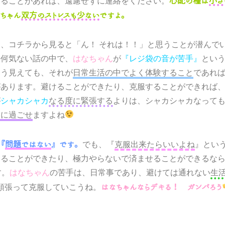
いることがあれば、遠慮せずに連絡をください。
心配の種は
小さ
ちゃん
双方のストレスも少ない
ですよ。
も、
から見ると
と思うことが潜んで
コチラ
「ん！ それは！！」
の何気ない話の中で、
はなちゃん
が
とい
『レジ袋の音が苦手』
よう見えても、それが
日常生活の中でよく体験すること
であれ
があります。避けることができたり、克服することができれば
が
なる度に緊張する
よりは、シャカシャカなって
シャカシャカ
楽に過ごせ
ますよね
でも、『
克服出来たらいいよね
』とい
『
問題ではない
』です。
けることができたり、極力やらないで済ませることができるな
す。
はなちゃん
の苦手は、日常事であり、避けては通れない
生
頑張って克服していこうね。
はなちゃんならデキる！
ガンバろう