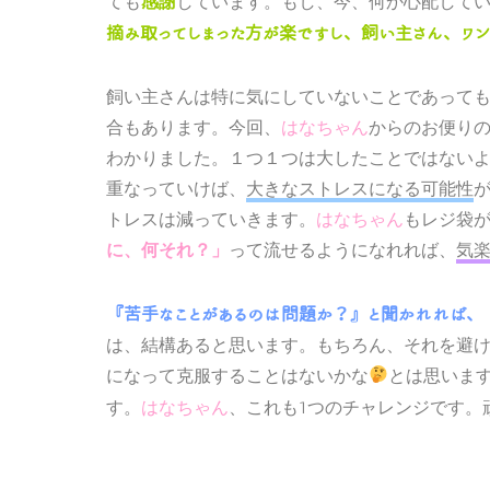
ても
感謝
しています。もし、今、何か心配して
摘み取ってしまった方が楽ですし、飼い主さん、ワン
飼い主さんは特に気にしていないことであって
合もあります。今回、
はなちゃん
からのお便り
わかりました。１つ１つは大したことではない
重なっていけば、
大きなストレスになる可能性
トレスは減っていきます。
はなちゃん
もレジ袋
って流せるようになれれば、
気
に、何それ？」
『苦手なことがあるのは問題か？』と聞かれれば、
は、結構あると思います。もちろん、それを避
になって克服することはないかな
とは思いま
す。
はなちゃん
、これも1つのチャレンジです。