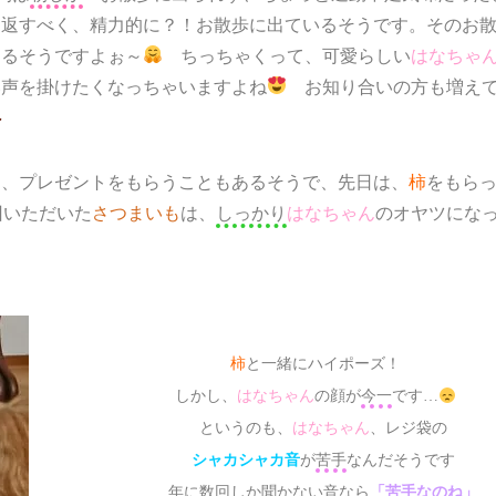
り返すべく、精力的に？！お散歩に出ているそうです。そのお
えるそうですよぉ～
ちっちゃくって、可愛らしい
はなちゃ
い声を掛けたくなっちゃいますよね
お知り合いの方も増え
ら、プレゼントをもらうこともあるそうで、先日は、
柿
をもら
いただいた
さつまいも
は、
しっかり
はなちゃん
のオヤツにな
柿
と一緒にハイポーズ！
しかし、
はなちゃん
の顔が
今一
です…
というのも、
はなちゃん
、レジ袋の
シャカシャカ音
が
苦手
なんだそうです
年に数回しか聞かない音なら
「苦手なのね」