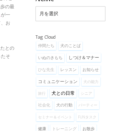
散歩の最
ん
が一
て、お
Tag Cloud
仲間たち
犬のことば
ったとの
ったそ
しつけ＆マナー
いぬのきもち
ひな先生
レッスン
お知らせ
コミュニケーション
犬の能力
犬との日常
旅行
シニア
社会化
犬の行動
パーティー
セミナー＆イベント
FUNタスク
健康
お散歩
トレーニング