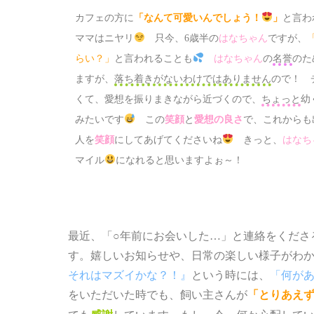
カフェの方に
「なんて可愛いんでしょう！
」
と言わ
ママはニヤリ
只今、6歳半の
はなちゃん
ですが、
らい？」
と言われることも
はなちゃん
の
名誉
のた
ますが、
落ち着きがないわけではありません
ので！
、
くて
愛想を振りまきながら近づくので、
ちょっと
幼
みたいです
この
笑顔
と
愛想の良さ
で、これからも
人を
笑顔
にしてあげてくださいね
きっと、
はなち
マイル
になれると思いますよぉ～！
最近、
と連絡をくださ
「○年前にお会いした…」
す。嬉しいお知らせや、日常の楽しい様子がわ
という時には、
それはマズイかな？！』
「何が
をいただいた時でも、飼い主さんが
「とりあえ