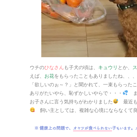
ウチの
ひなさん
も子犬の頃は、
とか、
キュウリ
えば、
をもらったこともありましたね、、
お花
と聞かれて、一束もらった
「欲しいのぉ～？」
ありがたいやら、恥ずかしいやらで・・・
ま
お子さんに言う気持ちがわかりました
最近も
飼い主としては、複雑な心境にならなくて良
※ 健康上の問題で、
オヤツが食べられない
子もいます。