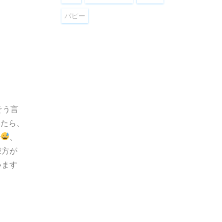
パピー
そう言
いたら、
で
、
様方が
います