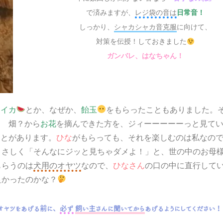
で済みますが、
レジ袋の音は
日常音！
しっかり、
シャカシャカ音克服
に向けて、
対策を伝授！しておきました
ガンバレ、はなちゃん！
とか、なぜか、
をもらったこともありました。
スイカ
飴玉
、 畑？から
を摘んできた方を、
っと見て
お花
ジィーーーーー
ことがあります。
ひな
がもらっても、それを楽しむのは私なの
さしく
と、世の中のお母
「そんなにジッと見ちゃダメよ！」
らうのは
犬用のオヤツ
なので、
ひなさん
の口の中に直行して
かったのかな？
オヤツをあげる前に、
必ず
飼い主さんに聞いてから
あげるようにしてください！